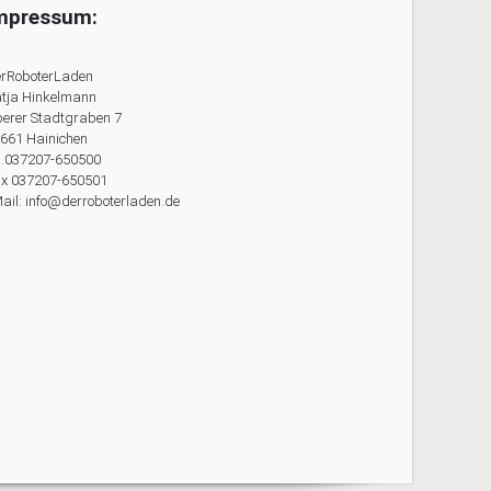
mpressum:
rRoboterLaden
tja Hinkelmann
erer Stadtgraben 7
661 Hainichen
l.037207-650500
x 037207-650501
ail: info@derroboterladen.de