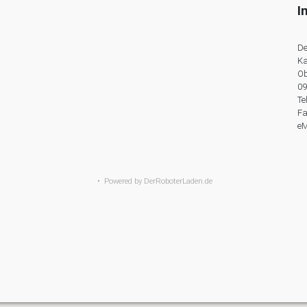
I
De
Ka
Ob
09
Te
Fa
eM
• Powered by
DerRoboterLaden.de