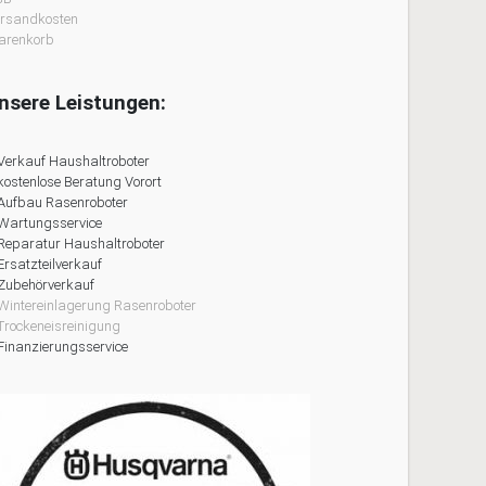
rsandkosten
arenkorb
nsere Leistungen:
Verkauf Haushaltroboter
kostenlose Beratung Vorort
Aufbau Rasenroboter
Wartungsservice
Reparatur Haushaltroboter
Ersatzteilverkauf
Zubehörverkauf
Wintereinlagerung Rasenroboter
Trockeneisreinigung
Finanzierungsservice