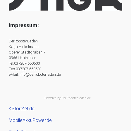
Impressum:
DerRoboterLaden
Katja Hinkelmann
Oberer Stadtgraben 7
09661 Hainichen
Tel.037207-650500
Fax 037207-650501
eMail: info@derroboterladen.de
• Powered by
DerRoboterLaden.de
KStore24.de
MobileAkkuPower.de